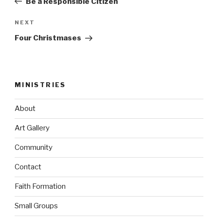
Be a Responsible Citizen
Next
NEXT
Post
Four Christmases
MINISTRIES
About
Art Gallery
Community
Contact
Faith Formation
Small Groups