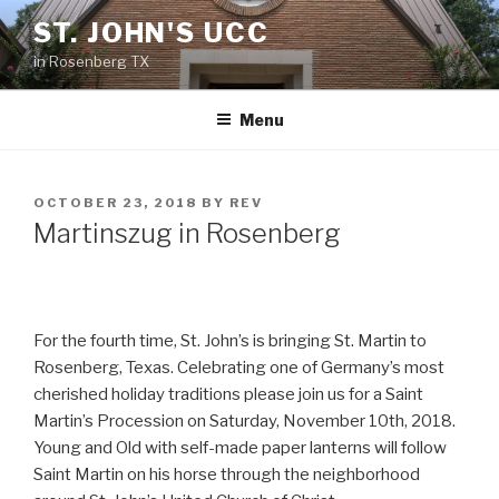
Skip
ST. JOHN'S UCC
to
in Rosenberg TX
content
Menu
POSTED
OCTOBER 23, 2018
BY
REV
ON
Martinszug in Rosenberg
For the fourth time, St. John’s is bringing St. Martin to
Rosenberg, Texas. Celebrating one of Germany’s most
cherished holiday traditions please join us for a Saint
Martin’s Procession on Saturday, November 10th, 2018.
Young and Old with self-made paper lanterns will follow
Saint Martin on his horse through the neighborhood